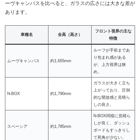
ーヴキャンバスを比べると、ガラスの広さには大きな差が
あります。
フロント視界の主な
車種名
全高（高さ）
特徴
ルーフが手前まであ
り包まれ感がある
ムーヴキャンバス
約1,655mm
が、上方視界は狭
め。
ガラスが大きく立ち
上がっており、圧倒
N-BOX
約1,790mm
的な開放感と見晴ら
しの良さ。
N-BOX同様に見晴ら
しが良く、ダッシュ
スペーシア
約1,785mm
ボードもすっきりし
て死角が少ない。