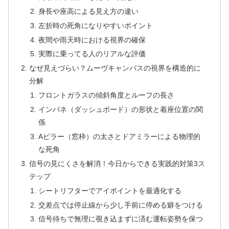
身長や座高による見え方の違い
左折時の死角になりやすいポイント
夜間や雨天時における視界の確保
実際に乗ってる人のリアルな評価
なぜ見えづらい？ムーヴキャンバスの視界を構造的に
分解
フロントガラスの傾斜角度とルーフの長さ
インパネ（ダッシュボード）の形状と着座位置の関
係
Aピラー（窓枠）の太さとドアミラーによる物理的
な死角
信号の見にくさを解消！今日からできる実践的対策3ス
テップ
シートリフターでアイポイントを最適化する
交差点では停止線から少し手前に停める癖をつける
信号待ちで無理に覗き込まずに済む運転姿勢を保つ