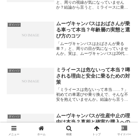
と、周りの視線が気になっていません
か？結論から言うと、ミライースに乗る
ことは全く恥ずかしくなく、むしろ維持
費を抑える極めて賢い選択です。圧倒的
な低燃費と低価格は、日々の生活を豊か
ムーヴキャンバスはおばさんが乗
ダイハツ
にするための強力な武器になる...
る車って本当？年齢層の実態と選
び方のコツ
「ムーヴキャンバスはおばさんが乗る
車？」と、周りの目が気になっていませ
んか。実は、ムーヴキャンバスは20代の
若年層からシニアまで幅広い年齢層から
支持されている車種であり、決して特定
の年代だけの車ではありません。レトロ
ミライースは危ないって本当？噂
ダイハツ
で可愛らしいデザインと両...
される理由と安全に乗るための対
策
「ミライースは危ないって本当……？」
初めての車選びや乗り換えで、そんな不
安を抱えていませんか。結論から言う
と、ミライースは国の厳しい安全基準を
クリアしており、決して危険な車ではあ
りません。独自の衝撃吸収ボディや先進
ムーヴキャンバスが生産中止の理
ダイハツ
の予防安全機能がしっかり搭...
由は本当？真相と確実な購入への
対策
メニュー
ホーム
検索
トップ
サイドバー
「ムーヴキャンバスが生産中止って本